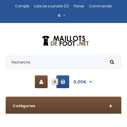
Compte
Liste de souhaits (0)
Panier
Commander
€
0,00€
0
Catégories