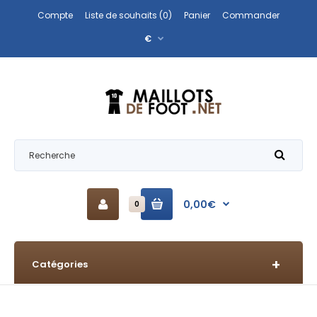
Compte
Liste de souhaits (0)
Panier
Commander
€
0,00€
0
Catégories