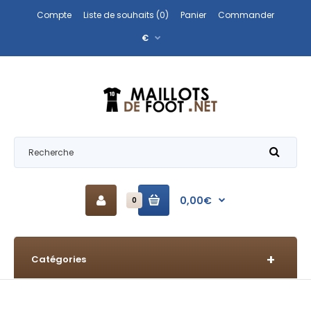
Compte
Liste de souhaits (0)
Panier
Commander
€
0,00€
0
Catégories