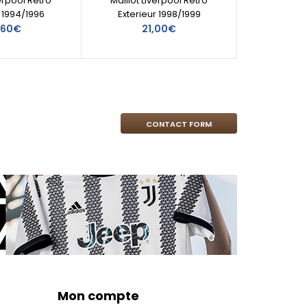
verpool Retro
Maillot Liverpool Retro
Maill
r 1994/1996
Exterieur 1998/1999
Ext
,60€
21,00€
CONTACT FORM
Mon compte