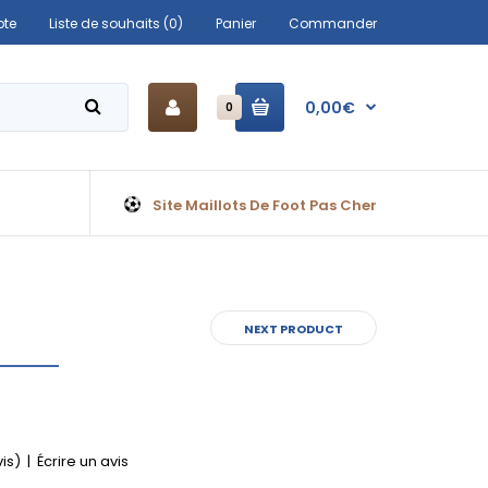
te
Liste de souhaits (0)
Panier
Commander
0,00€
0
Site Maillots De Foot Pas Cher
NEXT PRODUCT
vis)
|
Écrire un avis