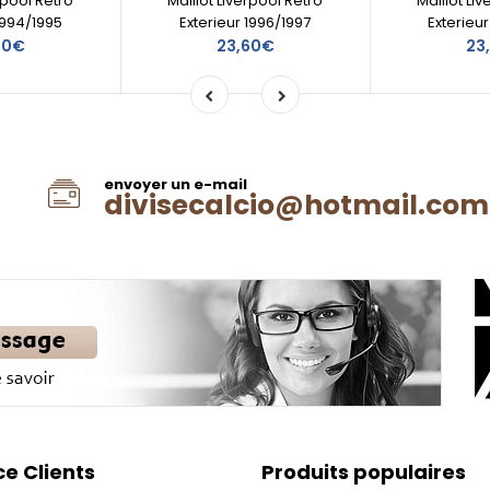
rpool Retro
Maillot Liverpool Retro
Maillot Li
1994/1995
Exterieur 1996/1997
Exterieu
60€
23,60€
23
envoyer un e-mail
divisecalcio@hotmail.com
ce Clients
Produits populaires