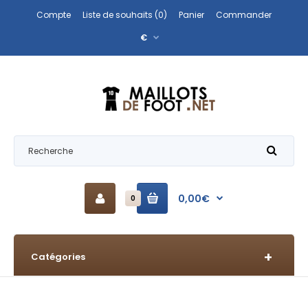
Compte
Liste de souhaits (0)
Panier
Commander
€
0,00€
0
Catégories