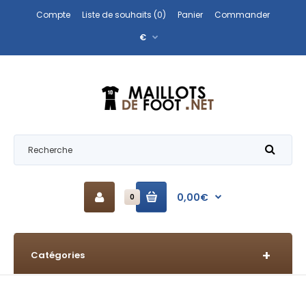
Compte
Liste de souhaits (0)
Panier
Commander
€
0,00€
0
Catégories