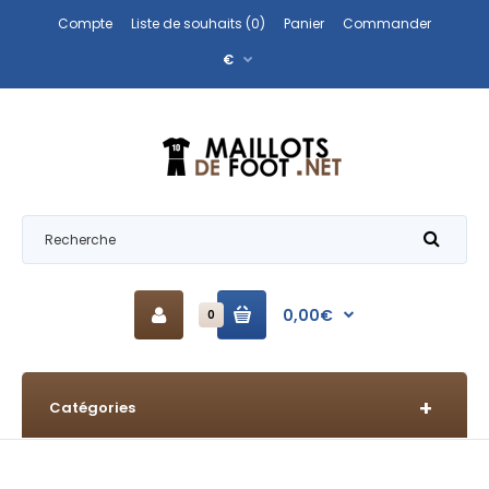
Compte
Liste de souhaits (0)
Panier
Commander
€
0,00€
0
Catégories