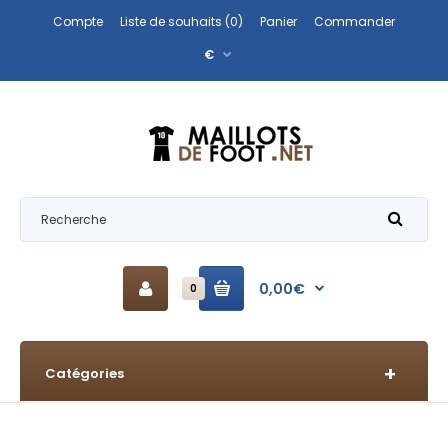
Compte
Liste de souhaits (0)
Panier
Commander
€
0,00€
0
Catégories