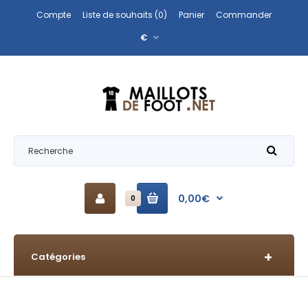
Compte
Liste de souhaits (0)
Panier
Commander
€
0,00€
0
Catégories