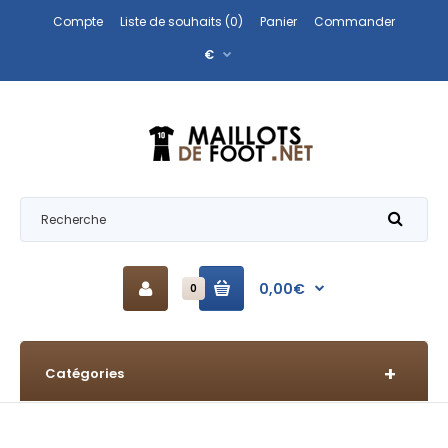
Compte
Liste de souhaits (0)
Panier
Commander
€
0,00€
0
Catégories