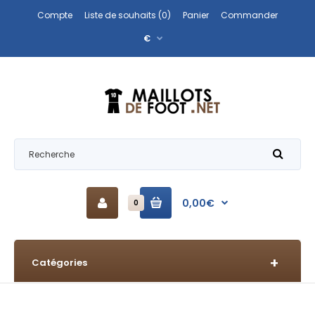
Compte
Liste de souhaits (0)
Panier
Commander
€
0,00€
0
Catégories