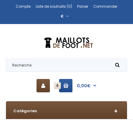
Compte
Liste de souhaits (0)
Panier
Commander
€
0,00€
0
Catégories