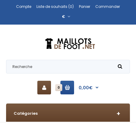
Compte
Liste de souhaits (0)
Panier
Commander
€
0,00€
0
Catégories