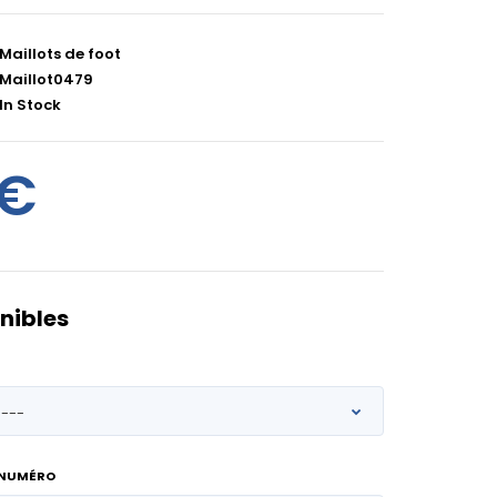
Maillots de foot
Maillot0479
In Stock
0€
nibles
 NUMÉRO