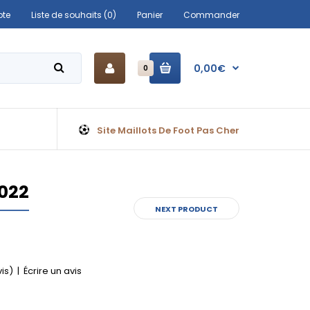
te
Liste de souhaits (0)
Panier
Commander
0,00€
0
Site Maillots De Foot Pas Cher
2022
NEXT PRODUCT
vis)
|
Écrire un avis