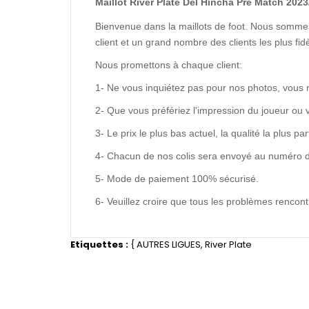
Maillot River Plate Del Hincha Pre Match 2023/
Bienvenue dans la maillots de foot. Nous sommes
client et un grand nombre des clients les plus f
Nous promettons à chaque client:
1- Ne vous inquiétez pas pour nos photos, vous 
2- Que vous préfériez l'impression du joueur ou 
3- Le prix le plus bas actuel, la qualité la plus pa
4- Chacun de nos colis sera envoyé au numéro de s
5- Mode de paiement 100% sécurisé.
6- Veuillez croire que tous les problèmes renco
Etiquettes :
{
AUTRES LIGUES
,
River Plate