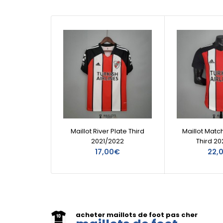
Maillot River Plate Third
Maillot Match
2021/2022
Third 20
17,00€
22,
acheter maillots de foot pas cher