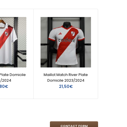
 Plate Domicile
Maillot Match River Plate
Maill
3/2024
Domicile 2023/2024
,80€
21,50€
CONTACT FORM