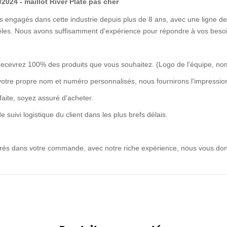
2024 - maillot River Plate pas cher
 engagés dans cette industrie depuis plus de 8 ans, avec une ligne de 
idèles. Nous avons suffisamment d'expérience pour répondre à vos besoi
recevrez 100% des produits que vous souhaitez. (Logo de l'équipe, no
votre propre nom et numéro personnalisés, nous fournirons l'impression
rfaite, soyez assuré d'acheter.
uivi logistique du client dans les plus brefs délais.
ntrés dans votre commande, avec notre riche expérience, nous vous don