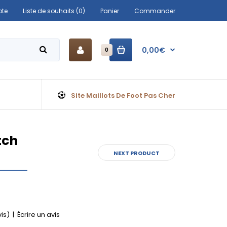
te
Liste de souhaits (0)
Panier
Commander
0,00€
0
Site Maillots De Foot Pas Cher
tch
NEXT PRODUCT
vis)
|
Écrire un avis