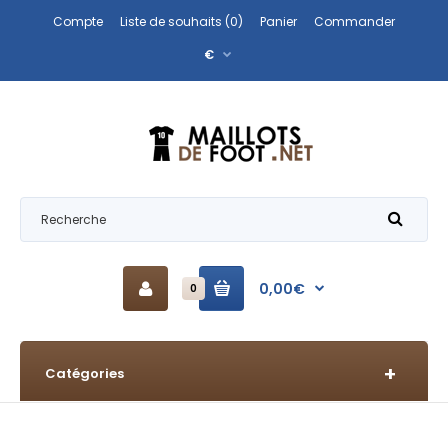
Compte
Liste de souhaits (0)
Panier
Commander
€
0,00€
0
Catégories