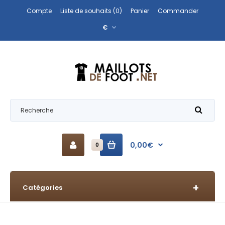
Compte
Liste de souhaits (0)
Panier
Commander
€
0,00€
0
Catégories