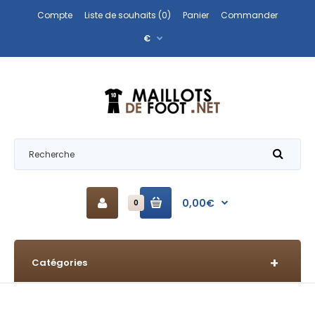
Compte
Liste de souhaits (0)
Panier
Commander
€
0,00€
0
Catégories