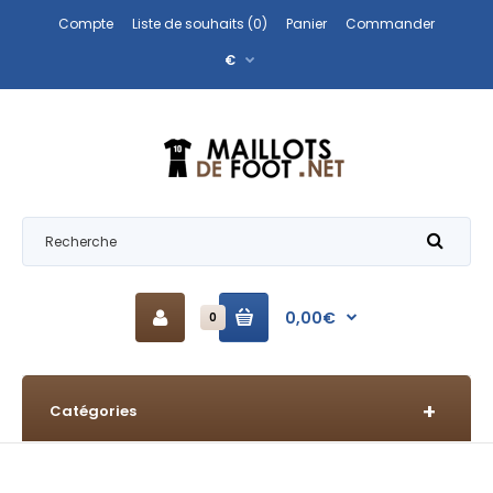
Compte
Liste de souhaits (0)
Panier
Commander
€
0,00€
0
Catégories