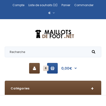
Compte
Liste de souhaits (0)
Panier
Commander
€
0,00€
0
Catégories