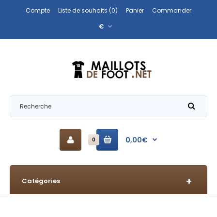
Compte
Liste de souhaits (0)
Panier
Commander
€
0,00€
0
Catégories