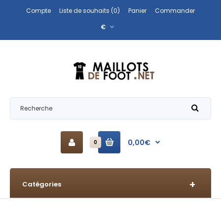
Compte
Liste de souhaits (0)
Panier
Commander
€
0,00€
0
Catégories