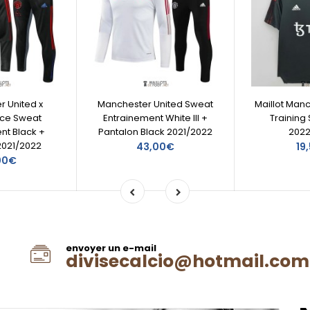
 United x
Manchester United Sweat
Maillot Man
ce Sweat
Entrainement White III +
Training S
nt Black +
Pantalon Black 2021/2022
202
2021/2022
43,00€
19
00€
envoyer un e-mail
divisecalcio@hotmail.com