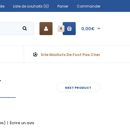
te
Liste de souhaits (0)
Panier
Commander
0,00€
0
Site Maillots De Foot Pas Cher
+
NEXT PRODUCT
vis)
|
Écrire un avis