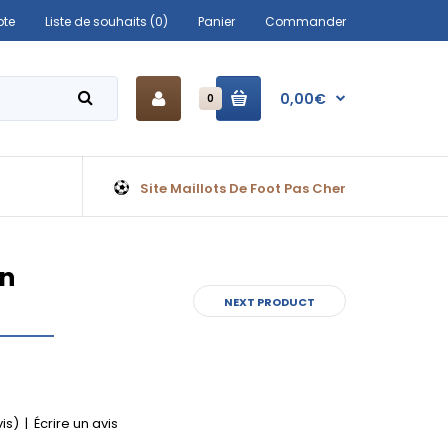
te
Liste de souhaits (0)
Panier
Commander
0,00€
0
Site Maillots De Foot Pas Cher
on
NEXT PRODUCT
vis)
|
Écrire un avis