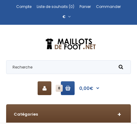
Compte
Liste de souhaits (0)
Panier
Commander
€
0,00€
0
Catégories